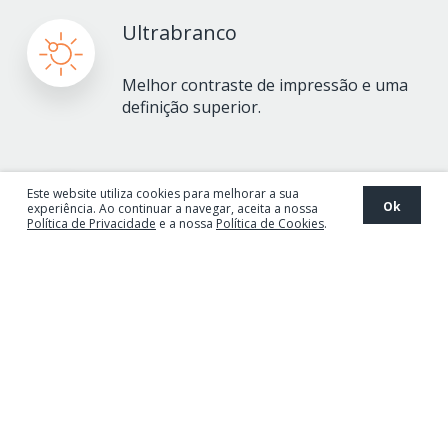
Ultrabranco
Melhor contraste de impressão e uma
definição superior.
A melhor fibra
Este website utiliza cookies para melhorar a sua
Ok
experiência. Ao continuar a navegar, aceita a nossa
Política de Privacidade
e a nossa
Política de Cookies
.
Além da sua rigidez, a fibra curta
permite a impressão a altas velocidades
sem encravamentos no equipamento.
Superfície melhorada
Excelente qualidade de impressão com
um consumo de tinta otimizado.