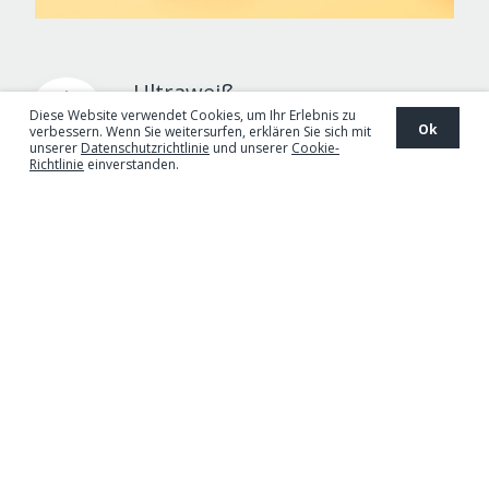
Ultraweiß
Diese Website verwendet Cookies, um Ihr Erlebnis zu
Ok
verbessern. Wenn Sie weitersurfen, erklären Sie sich mit
Besserer Druckkontrast und höhere
unserer
Datenschutzrichtlinie
und unserer
Cookie-
Richtlinie
einverstanden.
Auflösung.
Außergewöhnliche Opazität
Optimale Resultate beim beidseitigen
Druck.
Ultrahohe Glätte
Höchste Ausgabequalität und